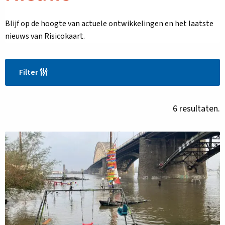
Blijf op de hoogte van actuele ontwikkelingen en het laatste
nieuws van Risicokaart.
Filter
6 resultaten.
Lees
meer
over
Overstromingsrisico’s
opnieuw
in
kaart
gebracht