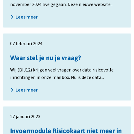
november 2024 live gegaan. Deze nieuwe website...
Lees meer
Lees
07 februari 2024
meer
over
Waar stel je nu je vraag?
Waar
stel
Wij (BIJ12) krijgen veel vragen over data risicovolle
je
inrichtingen in onze mailbox. Nu is deze data...
nu
je
Lees meer
vraag?
Lees
27 januari 2023
meer
over
Invoermodule Risicokaart niet meer in
Invoermodule