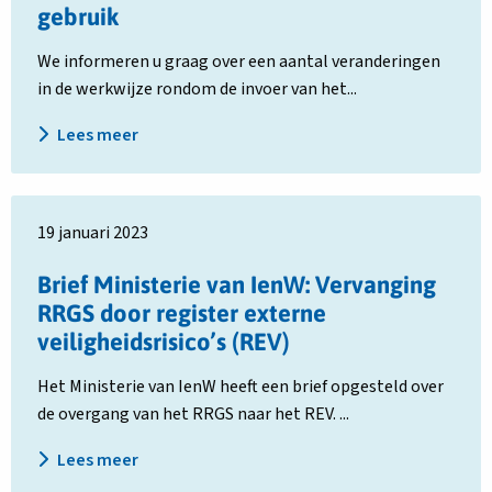
gebruik
Risicokaart
niet
We informeren u graag over een aantal veranderingen
meer
in de werkwijze rondom de invoer van het...
in
gebruik
Lees meer
Lees
19 januari 2023
meer
over
Brief Ministerie van IenW: Vervanging
Brief
RRGS door register externe
Ministerie
van
veiligheidsrisico’s (REV)
IenW:
Het Ministerie van IenW heeft een brief opgesteld over
Vervanging
de overgang van het RRGS naar het REV. ...
RRGS
door
Lees meer
register