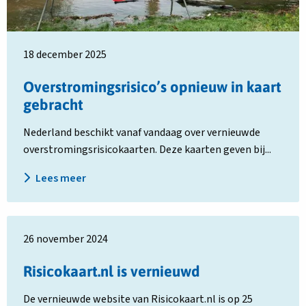
18 december 2025
Overstromingsrisico’s opnieuw in kaart
gebracht
Nederland beschikt vanaf vandaag over vernieuwde
overstromingsrisicokaarten. Deze kaarten geven bij...
Lees meer
Lees
26 november 2024
meer
over
Risicokaart.nl is vernieuwd
Risicokaart.nl
is
De vernieuwde website van Risicokaart.nl is op 25
vernieuwd