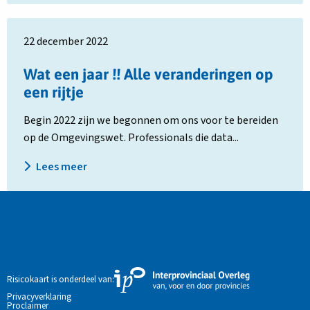
externe
veiligheidsrisico’s
Lees
(REV)
22 december 2022
meer
over
Wat een jaar !! Alle veranderingen op
Wat
een rijtje
een
jaar
Begin 2022 zijn we begonnen om ons voor te bereiden
!!
op de Omgevingswet. Professionals die data...
Alle
veranderingen
Lees meer
op
een
rijtje
Site
footer
Externe
Risicokaart is onderdeel van:
link
Privacyverklaring
Proclaimer
naar